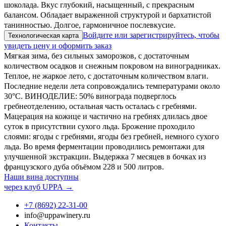
шоколада. Вкус глубокий, насыщенный, с прекрасным
балансом. Обладает выраженной структурой и бархатистой
танинностью. Долгое, гармоничное послевкусие.
Войдите или зарегистрируйтесь, чтобы
Технологическая карта
увидеть цену и оформить заказ
Мягкая зима, без сильных заморозков, с достаточным
количеством осадков и снежным покровом на виноградниках.
Теплое, не жаркое лето, с достаточным количеством влаги.
Последние недели лета сопровождались температурами около
30°С. ВИНОДЕЛИЕ: 50% винограда подверглось
гребнеотделению, остальная часть осталась с гребнями.
Мацерация на кожице и частично на гребнях длилась двое
суток в присутствии сухого льда. Брожение проходило
слоями: ягоды с гребнями, ягоды без гребней, немного сухого
льда. Во время ферментации проводились ремонтажи для
улучшенной экстракции. Выдержка 7 месяцев в бочках из
французского дуба объёмом 228 и 500 литров.
Наши вина доступны
через клуб UPPA →
+7 (8692) 22‑31‑00
info@uppawinery.ru
Контакты