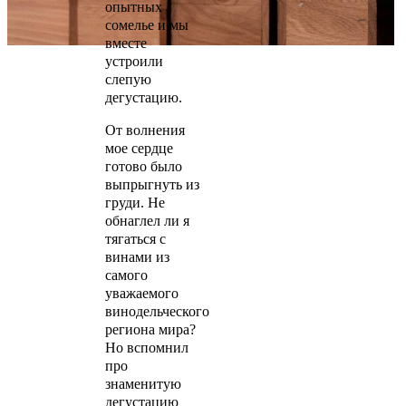
опытных
сомелье и мы
вместе
устроили
слепую
дегустацию.
От волнения
мое сердце
готово было
выпрыгнуть из
груди. Не
обнаглел ли я
тягаться с
винами из
самого
уважаемого
винодельческого
региона мира?
Но вспомнил
про
знаменитую
дегустацию