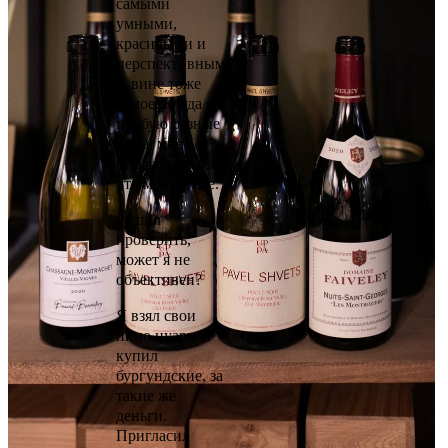
самыми
умными,
красивыми и
перспективными.
В вине тоже
самое. Когда я
пробую разные
вина, мне
всегда кажется,
что мое лучше.
Решил
проверить,
может я не
объективен?
Я взял свои
пино нуары и
купил
бургундские, за
такие же
деньги.
Пригласил