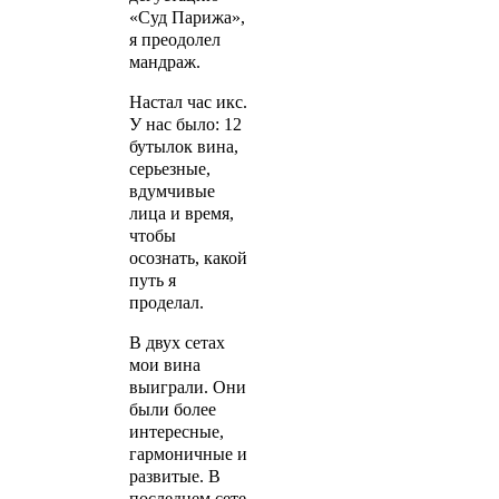
«Суд Парижа»,
я преодолел
мандраж.
Настал час икс.
У нас было: 12
бутылок вина,
серьезные,
вдумчивые
лица и время,
чтобы
осознать, какой
путь я
проделал.
В двух сетах
мои вина
выиграли. Они
были более
интересные,
гармоничные и
развитые. В
последнем сете