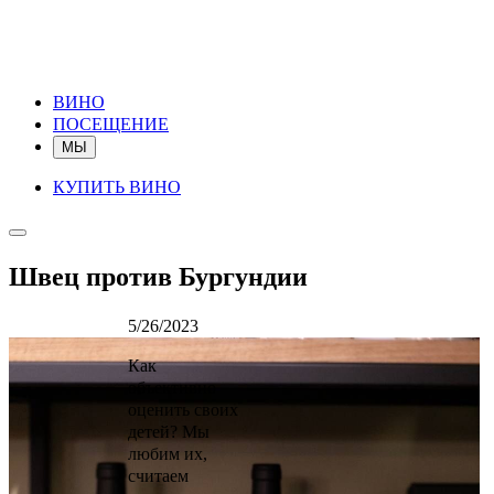
ВИНО
ПОСЕЩЕНИЕ
МЫ
КУПИТЬ ВИНО
Швец против Бургундии
5/26/2023
Как
объективно
оценить своих
детей? Мы
любим их,
считаем