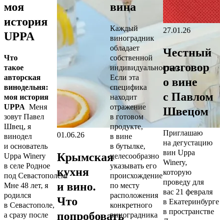
моя
вина
история
Каждый
27.01.26
UPPA
виноградник
обладает
Честный
Что
собственной
разговор
такое
индивидуальностью.
авторская
Если эта
о вине
винодельня:
специфика
с Павлом
моя история
находит
UPPA
Меня
отражение
Швецом
зовут Павел
в готовом
Швец, я
продукте,
Приглашаю
01.06.26
винодел
в вине
на дегустацию
и основатель
в бутылке,
вин Uppa
Крымская
Uppa Winery
целесообразно
Winery,
в селе Родное
указывать его
кухня
которую
под Севастополем.
происхождение
проведу для
и вино.
Мне 48 лет, я
по месту
вас 21 февраля
родился
расположения
Что
в Екатеринбурге
в Севастополе,
конкретного
в пространстве
попробовать
а сразу после
виноградника