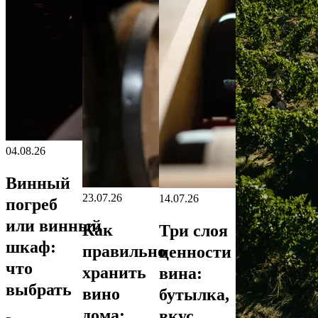
04.08.26
Винный
23.07.26
14.07.26
погреб
или винный
Как
Три слоя
шкаф:
правильно
ценности
что
хранить
вина:
выбрать
вино
бутылка,
дома:
вкус