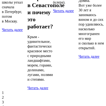
Домна.
школы уехал
(клера).
в Севастополе
Вот уже более
сначала
30 лет я
Читать далее
и почему
в Петербург,
занимаюсь
потом
это
вином и до сих
в Москву.
пор удивляюсь,
работает?
насколько
Читать далее
многогранен
Крым -
его мир
удивительное,
и сколько в нем
фантастически
открытий.
красивое место
с природными
Читать далее
ландшафтами,
морем, горами,
долинами,
лугами, полями
и степями.
Читать далее
1
2
3