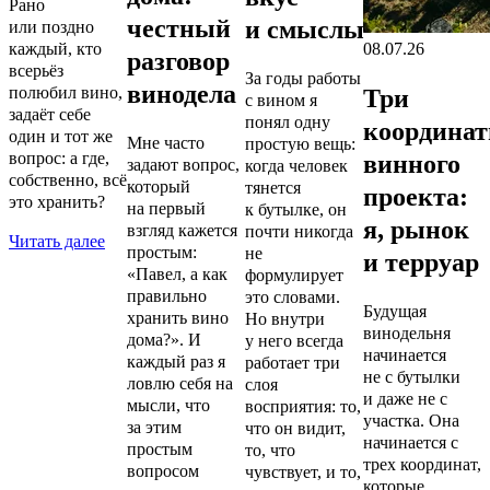
Рано
честный
и смыслы
или поздно
каждый, кто
08.07.26
разговор
всерьёз
За годы работы
винодела
полюбил вино,
Три
с вином я
задаёт себе
понял одну
координа
один и тот же
Мне часто
простую вещь:
вопрос: а где,
винного
задают вопрос,
когда человек
собственно, всё
который
тянется
проекта:
это хранить?
на первый
к бутылке, он
я, рынок
взгляд кажется
почти никогда
Читать далее
простым:
не
и терруар
«Павел, а как
формулирует
правильно
это словами.
Будущая
хранить вино
Но внутри
винодельня
дома?». И
у него всегда
начинается
каждый раз я
работает три
не с бутылки
ловлю себя на
слоя
и даже не с
мысли, что
восприятия: то,
участка. Она
за этим
что он видит,
начинается с
простым
то, что
трех координат,
вопросом
чувствует, и то,
которые