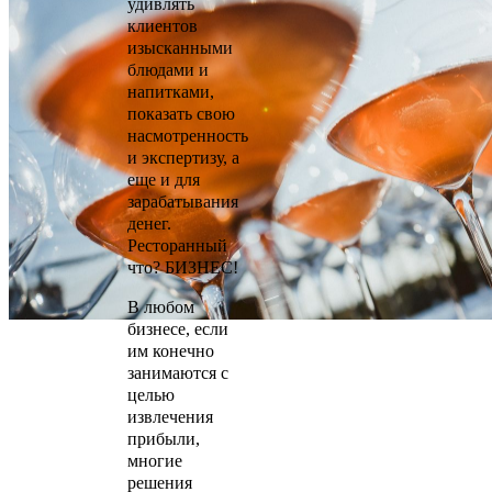
удивлять
клиентов
изысканными
блюдами и
напитками,
показать свою
насмотренность
и экспертизу, а
еще и для
зарабатывания
денег.
Ресторанный
что? БИЗНЕС!
В любом
бизнесе, если
им конечно
занимаются с
целью
извлечения
прибыли,
многие
решения