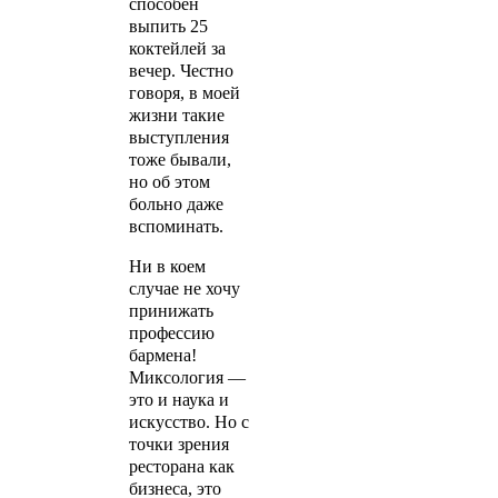
способен
выпить 25
коктейлей за
вечер. Честно
говоря, в моей
жизни такие
выступления
тоже бывали,
но об этом
больно даже
вспоминать.
Ни в коем
случае не хочу
принижать
профессию
бармена!
Миксология —
это и наука и
искусство. Но с
точки зрения
ресторана как
бизнеса, это