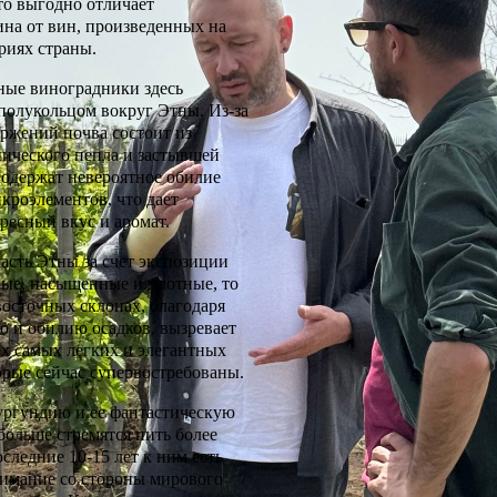
то выгодно отличает
на от вин, произведенных на
риях страны.
ные виноградники здесь
полукольцом вокруг Этны. Из-за
ржений почва состоит из
анического пепла и застывшей
содержат невероятное обилие
кроэлементов, что дает
ресный вкус и аромат.
асть Этны за счет экспозиции
ые, насыщенные и плотные, то
восточных склонах, благодаря
ю и обилию осадков, вызревает
ех самых легких и элегантных
орые сейчас супервостребованы.
бургундию и ее фантастическую
 больше стремятся пить более
следние 10-15 лет к ним есть
нимание со стороны мирового