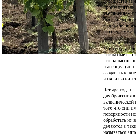
сообщества ви
производители 
увеличением п
быстро выросла
если раньше зем
то сейчас уже 
Появилось боль
Многие старают
чтобы иметь п
что наименован
и ассоциации п
создавать каки
и палитра вин 
Четыре года на
для брожения в
вулканической 
того что они и
поверхности не
обработать из-
делаются в так
называться ап