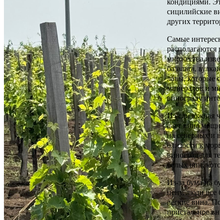
кондициями. Э
сицилийские ви
других террито
Самые интерес
располагаются 
множества изве
базальта, вулк
лавы, которые 
минералов и ми
винограду инте
И если южная ч
дает вина мощн
на северных и 
близости к мор
виноград для т
белых вин, кот
Из-за бума на 
цену, люди все
легкие вина. По
пристальное в