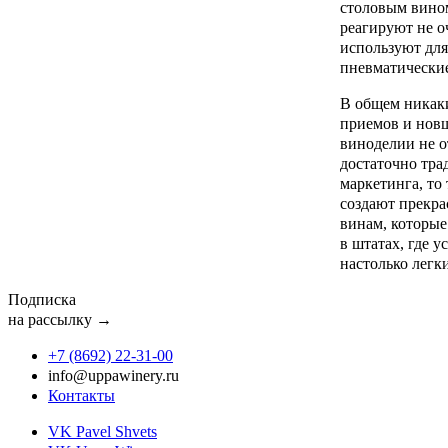
столовым вино
реагируют не о
используют для
пневматические
В общем никак
приемов и новш
виноделии не о
достаточно тра
маркетинга, то
создают прекра
винам, которые
в штатах, где у
настолько легк
Подписка
на рассылку →
+7 (8692) 22‑31‑00
info@uppawinery.ru
Контакты
VK Pavel Shvets