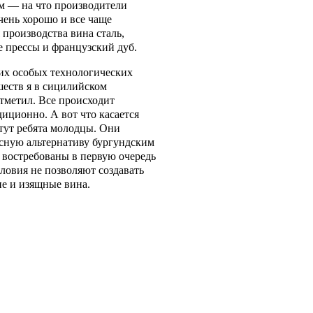
м — на что производители
чень хорошо и все чаще
 производства вина сталь,
 прессы и французский дуб.
их особых технологических
еств я в сицилийском
тметил. Все происходит
диционно. А вот что касается
 тут ребята молодцы. Они
сную альтернативу бургундским
 востребованы в первую очередь
словия не позволяют создавать
ие и изящные вина.