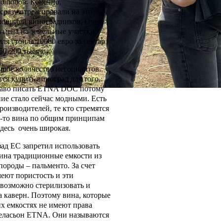
нолюбов. Конечно,
сразу отреагировали на это
лощадей виноградников. Очень
 цена на земельные участки —
ля стоила 10000 евро за гектар
150-200 тысяч.
шое количество негоциантов.
ся купить виноград для того,
раво писать ETNA DOC потому
ие стало сейчас модными. Есть
роизводителей, те кто стремятся
е-то вина по общим принципам
здесь очень широкая.
зад ЕС запретил использовать
ина традиционные емкости из
породы – пальменто. За счет
меют пористость и эти
возможно стерилизовать и
за каверн. Поэтому вина, которые
их емкостях не имеют права
пеласьон ETNA. Они называются