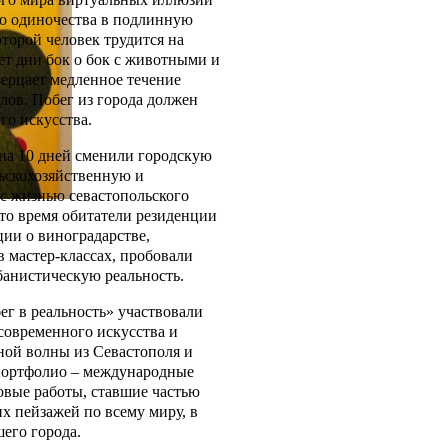
го одиночества в подлинную
оторой человек трудится на
ет дни бок о бок с животными и
зерцает медленное течение
ов. Побег из города должен
го искусства.
на 10 дней сменили городскую
льскохозяйственную и
с жизнью севастопольского
это время обитатели резиденции
ии о виноградарстве,
в мастер-классах, пробовали
банистическую реальность.
ег в реальность» участвовали
современного искусства и
ной волны из Севастополя и
портфолио – международные
овые работы, ставшие частью
х пейзажей по всему миру, в
шего города.