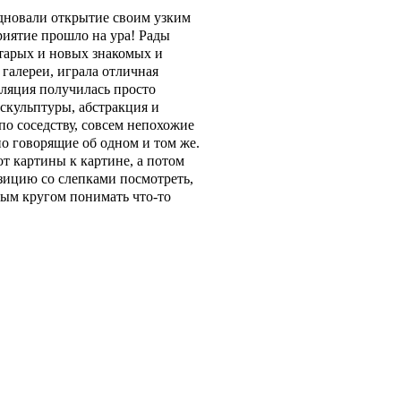
дновали открытие своим узким
иятие прошло на ура! Рады
тарых и новых знакомых и
 галереи, играла отличная
ляция получилась просто
скульптуры, абстракция и
по соседству, совсем непохожие
но говорящие об одном и том же.
т картины к картине, а потом
зицию со слепками посмотреть,
ым кругом понимать что-то