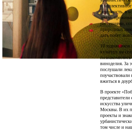
и коллективно
реальность, в к
земле, прожива
растениями, со
природных цикл
дать побег ново
10 художников 
культуру на се
познакомились 
виноделия. За 
послушали лекц
поучаствовали 
вжиться в доур
В проекте «Поб
представители 
искусства улич
Москвы. В их 
проекты и знак
урбанистически
том числе и на