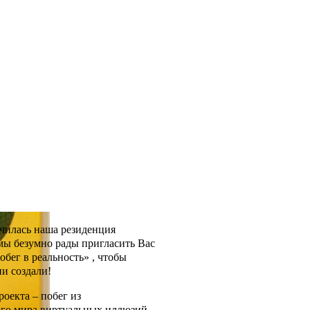
нчилась наша резиденция
мы безумно рады пригласить Вас
обег в реальность» , чтобы
ни создали!
роекта – побег из
ого мира виртуальных иллюзий