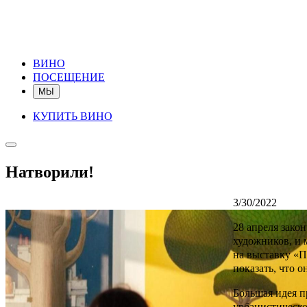
ВИНО
ПОСЕЩЕНИЕ
МЫ
КУПИТЬ ВИНО
Натворили!
3/30/2022
28 апреля зако
художников, и 
на выставку «П
показать, что о
Большая идея п
урбанистическ