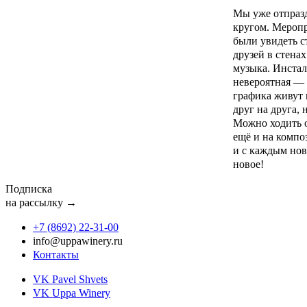
Мы уже отпраз
кругом. Меропр
были увидеть с
друзей в стенах
музыка. Инстал
невероятная — 
графика живут 
друг на друга, 
Можно ходить о
ещё и на компо
и с каждым нов
новое!
Подписка
на рассылку →
+7 (8692) 22‑31‑00
info@uppawinery.ru
Контакты
VK Pavel Shvets
VK Uppa Winery