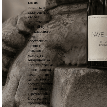
так им и
остаюсь, и
даже считаю,
что это
единственно
верный путь
для классного
вина,
собственной
жизни и
сельского
хозяйства.
Биодинамика
касается только
виноградника,
предприятия в
целом, твоей
осознанности и
жизненных
стремлений.
Процесс же
производства