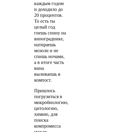
каждым годом
и доходило до
20 процентов.
То есть ты
целый год
гнешь спину на
винограднике,
натираешь
мозоли и не
спишь ночами,
а в итоге часть
вина
выливаешь в
компост.
Пришлось
погрузиться в
микробиологию,
цитологию,
химию, для
поиска
компромисса
между