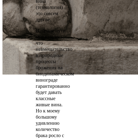
вина
(технология) —
это совсем
другое.
В начале пути
мне казалось,
что
невмешательство
в природные
процессы
брожения на
биодинамическом
винограде
гарантированно
будет давать
классные
живые вина.
Но к моему
большому
удивлению
количество
брака росло с