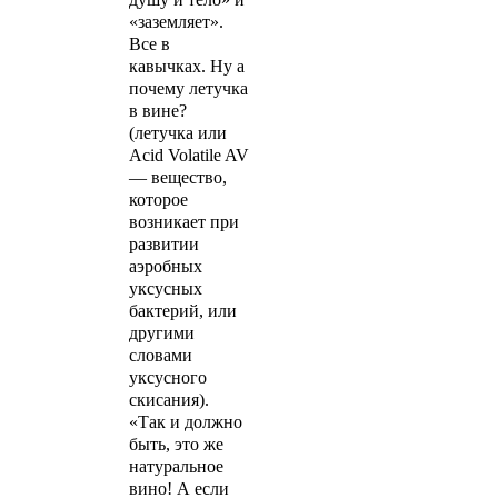
«заземляет».
Все в
кавычках. Ну а
почему летучка
в вине?
(летучка или
Acid Volatile AV
— вещество,
которое
возникает при
развитии
аэробных
уксусных
бактерий, или
другими
словами
уксусного
скисания).
«Так и должно
быть, это же
натуральное
вино! А если