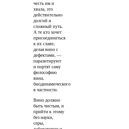
честь им и
хвала, это
действительно
долгий и
сложный путь.
А те кто хочет
присоединиться
к их славе,
делая вино с
дефектами, —
паразитируют
и портят саму
философию
вина,
биодинамического
в частности.
Вино должно
быть чистым, и
прийти к этому
без науки,
серы,
лаборатории и