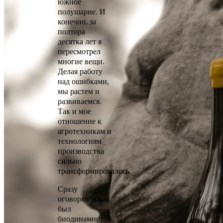
южное
полушарие. И
конечно, за
полтора
десятка лет я
пересмотрел
многие вещи.
Делая работу
над ошибками,
мы растем и
развиваемся.
Так и мое
отношение к
агротехникам и
технологиям
производства
сильно
трансформировалось.
Сразу
оговорка: я как
был
биодинамистом,