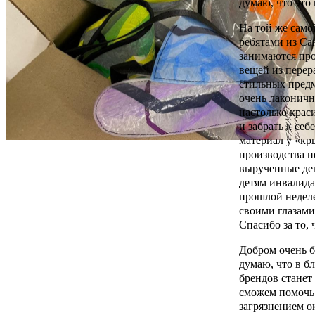
думаю, что это
На той же само
ребятами из Са
занимаются пр
вещей из перер
стильных предм
очень лаконичн
настолько краси
и забрать к се
материал у «кр
производства н
вырученные де
детям инвалида
прошлой неделе
своими глазами
Спасибо за то, 
Добром очень б
думаю, что в 
брендов станет
сможем помочь 
загрязнением 