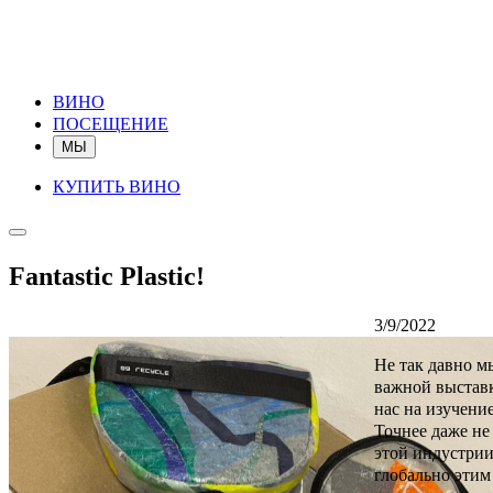
ВИНО
ПОСЕЩЕНИЕ
МЫ
КУПИТЬ ВИНО
Fantastic Plastic!
3/9/2022
Не так давно м
важной выставк
нас на изучени
Точнее даже не
этой индустрии
глобально этим 