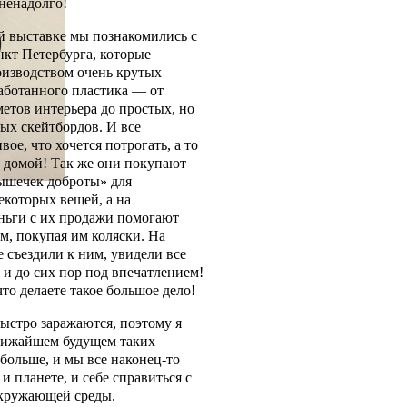
 ненадолго!
й выставке мы познакомились с
нкт Петербурга, которые
оизводством очень крутых
аботанного пластика — от
етов интерьера до простых, но
ых скейтбордов. И все
вое, что хочется потрогать, а то
бе домой! Так же они покупают
ышечек доброты» для
екоторых вещей, а на
ньги с их продажи помогают
м, покупая им коляски. На
 съездили к ним, увидели все
 и до сих пор под впечатлением!
что делаете такое большое дело!
ыстро заражаются, поэтому я
ближайшем будущем таких
 больше, и мы все наконец-то
и планете, и себе справиться с
окружающей среды.