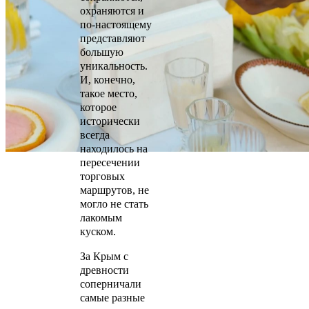
охраняются и
по-настоящему
представляют
большую
уникальность.
И, конечно,
такое место,
которое
исторически
всегда
находилось на
пересечении
торговых
маршрутов, не
могло не стать
лакомым
куском.
За Крым с
древности
соперничали
самые разные