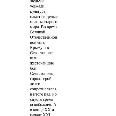
людьми
уезжали
культура,
память и целые
пласты старого
мира. Во время
Великой
Отечественной
войны в
Крыму и в
Севастополе
шли
жесточайшие
бои.
Севастополь,
город-герой,
долго
сопротивлялся,
в итоге пал, но
спустя время
освобожден. А
в конце XX и
начале XXI