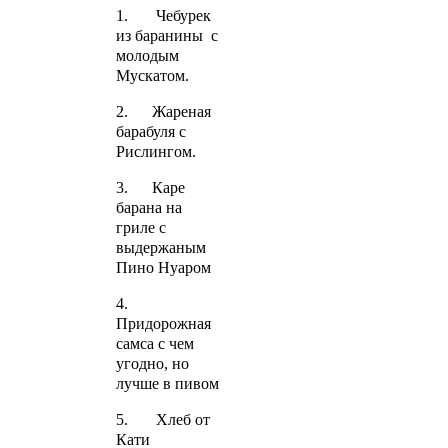
1. Чебурек
из баранины с
молодым
Мускатом.
2. Жареная
барабуля с
Рислингом.
3. Каре
барана на
гриле с
выдержаным
Пино Нуаром
4.
Придорожная
самса с чем
угодно, но
лучше в пивом
5. Хлеб от
Кати