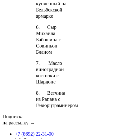
купленный на
Бельбекской
ярмарке
6. Сыр
Михаила
Бабошина с
Совиньон
Бланом
7. Масло
виноградной
косточки с
Шардоне
8. Ветчина
из Рапана с
Гевюрцтраминером
Подписка
на рассылку →
+7 (8692) 22‑31‑00