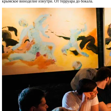
крымское виноделие изнутри. От терруара до бокала.