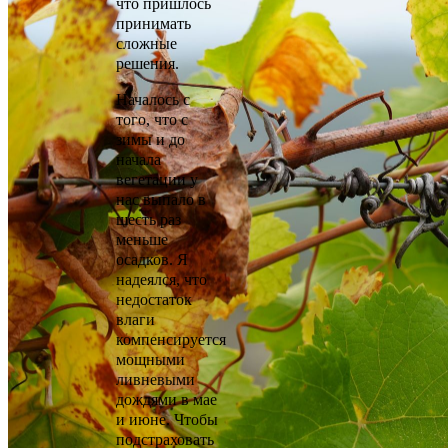
что пришлось
принимать
сложные
решения.
Началось с
того, что с
зимы и до
начала
вегетации у
нас выпало в
шесть раз
меньше
осадков. Я
надеялся, что
недостаток
влаги
компенсируется
мощными
ливневыми
дождями в мае
и июне. Чтобы
подстраховать