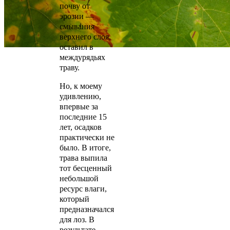
почву от
эрозии —
смывания
верхнего слоя,
оставил в
междурядьях
траву.
Но, к моему
удивлению,
впервые за
последние 15
лет, осадков
практически не
было. В итоге,
трава выпила
тот бесценный
небольшой
ресурс влаги,
который
предназначался
для лоз. В
результате